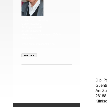
GünterDipl.-Psychologe
Günter Adamske
Am Zuggraben 47
26188 Edewecht
Klinischer Hypnotherapeut (DGH)
04486/923745
email: guenter@adamske.de
Dipl.P
Guent
Am Zu
26188
Klinis