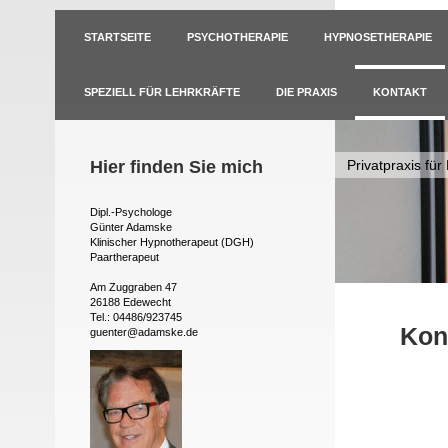
STARTSEITE
PSYCHOTHERAPIE
HYPNOSETHERAPIE
SPEZIELL FÜR LEHRKRÄFTE
DIE PRAXIS
KONTAKT
Hier finden Sie mich
Privatpraxis fü
Dipl.-Psychologe
Günter Adamske
Klinischer Hypnotherapeut (DGH)
Paartherapeut
Am Zuggraben 47
26188 Edewecht
Tel.: 04486/923745
Kon
guenter@adamske.de